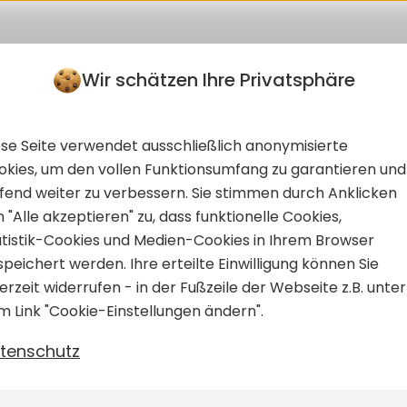
Wir schätzen Ihre Privatsphäre
ese Seite verwendet ausschließlich anonymisierte
okies, um den vollen Funktionsumfang zu garantieren und
ufend weiter zu verbessern. Sie stimmen durch Anklicken
 "Alle akzeptieren" zu, dass funktionelle Cookies,
atistik-Cookies und Medien-Cookies in Ihrem Browser
peichert werden. Ihre erteilte Einwilligung können Sie
erzeit widerrufen - in der Fußzeile der Webseite z.B. unter
m Link "Cookie-Einstellungen ändern".
dlitz
tenschutz