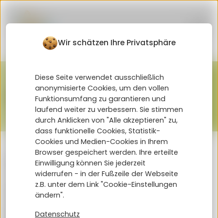
Wir schätzen Ihre Privatsphäre
Diese Seite verwendet ausschließlich
Läuteordnung
anonymisierte Cookies, um den vollen
Funktionsumfang zu garantieren und
laufend weiter zu verbessern. Sie stimmen
durch Anklicken von "Alle akzeptieren" zu,
dass funktionelle Cookies, Statistik-
Cookies und Medien-Cookies in Ihrem
Browser gespeichert werden. Ihre erteilte
Läuteordnung – Unterrichtszeiten
Einwilligung können Sie jederzeit
1. Stunde 07:45 – 08:35
widerrufen - in der Fußzeile der Webseite
2. Stunde 08:40 – 09:30
z.B. unter dem Link "Cookie-Einstellungen
Große Pause - 25 Minuten
ändern".
3. Stunde 09:50 – 10:40
Kleine Pause - 5 Minuten
Datenschutz